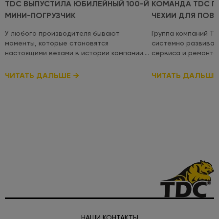
TDC ВЫПУСТИЛА ЮБИЛЕЙНЫЙ 100-Й
КОМАНДА TDC П
МИНИ-ПОГРУЗЧИК
ЧЕХИИ ДЛЯ ПОВ
КВАЛИФИКАЦИИ
У любого производителя бывают
Группа компаний T
моменты, которые становятся
системно развиват
настоящими вехами в истории компании.
сервиса и ремонта
Для TDC таким моментом стал выпуск
оборудования, под
юбилейного 100-го мини-погрузчика
уровень техническ
ЧИТАТЬ ДАЛЬШЕ
ЧИТАТЬ ДАЛЬШЕ
собственного производства. Это
международном уровне. Недав
результат многолетней работы, сотен
специалисты посет
технических решений, тысяч часов
Hydraulics в городе
производства и огромного стремления
прошли специализи
создавать качественную украинскую
сертификацию для
спецтехнику. Именно благодаря
действующих серти
совместной работе всей команды
получения новых д
сегодня мини-погрузчики TDC работают
гарантийных и пос
на строительных площадках, в
новых продуктов Poclain. Poclain 
коммунальной сфере, сельском хозяйстве,
- один из ведущих 
дорожном строительстве и многих других
производителей ги
отраслях как в Украине, так и за ее
компонентов, прод
пределами. Это точно не конечная цель.
активно использует
Впереди новые производственные
дорожной, сельско
НАШИ КОНТАКТЫ