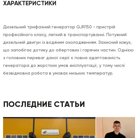
ХАРАКТЕРИСТИКИ
Дизельний трифазний генератор GJR150 - пристрій
професійного класу, легкий в транспортуванні. Потужний
дизельний двигун із водяним охолодженням. Захисний кожух,
що запобігає дотику до обертових і гарячих частин. Однією
з головних переваг даної серії є повна адаптованість
генератора до жорстких умов експлуатації, у тому числі
безвідмовна робота в умовах низьких температур.
ПОСЛЕДНИЕ СТАТЬИ