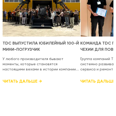
08.07.2026
TDC ВЫПУСТИЛА ЮБИЛЕЙНЫЙ 100-Й
КОМАНДА TDC П
МИНИ-ПОГРУЗЧИК
ЧЕХИИ ДЛЯ ПОВ
КВАЛИФИКАЦИИ
У любого производителя бывают
Группа компаний T
моменты, которые становятся
системно развиват
настоящими вехами в истории компании.
сервиса и ремонта
Для TDC таким моментом стал выпуск
оборудования, под
юбилейного 100-го мини-погрузчика
уровень техническ
ЧИТАТЬ ДАЛЬШЕ
ЧИТАТЬ ДАЛЬШЕ
собственного производства. Это
международном уровне. Недав
результат многолетней работы, сотен
специалисты посет
технических решений, тысяч часов
Hydraulics в городе
производства и огромного стремления
прошли специализи
создавать качественную украинскую
сертификацию для
спецтехнику. Именно благодаря
действующих серти
совместной работе всей команды
получения новых д