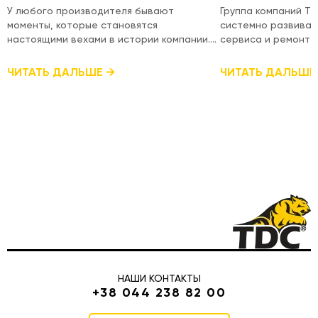
КВАЛИФИКАЦИИ
У любого производителя бывают
Группа компаний T
моменты, которые становятся
системно развиват
настоящими вехами в истории компании.
сервиса и ремонта
Для TDC таким моментом стал выпуск
оборудования, под
юбилейного 100-го мини-погрузчика
уровень техническ
ЧИТАТЬ ДАЛЬШЕ
ЧИТАТЬ ДАЛЬШЕ
собственного производства. Это
международном уровне. Недав
результат многолетней работы, сотен
специалисты посет
технических решений, тысяч часов
Hydraulics в городе
производства и огромного стремления
прошли специализи
создавать качественную украинскую
сертификацию для
спецтехнику. Именно благодаря
действующих серти
совместной работе всей команды
получения новых д
сегодня мини-погрузчики TDC работают
гарантийных и пос
на строительных площадках, в
новых продуктов Poclain. Poclain 
коммунальной сфере, сельском хозяйстве,
- один из ведущих 
дорожном строительстве и многих других
производителей ги
отраслях как в Украине, так и за ее
компонентов, прод
пределами. Это точно не конечная цель.
активно использует
Впереди новые производственные
дорожной, сельско
НАШИ КОНТАКТЫ
достижения, новые модели, новые
технике. Именно по
+38 044 238 82 00
усовершенствования и ещё больше
важно поддерживат
техники украинского производства. Мы
знаний и соответс