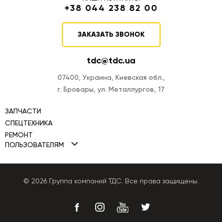
+38 044 238 82 00
ЗАКАЗАТЬ ЗВОНОК
tdc@tdc.ua
07400, Украина, Киевская обл.,
г. Бровары, ул. Металлургов, 17
ЗАПЧАСТИ
СПЕЦТЕХНИКА
РЕМОНТ
Мини-погрузчики TDC
ПОЛЬЗОВАТЕЛЯМ
Ремонт двигателей
Фронтальные погрузчики TDC
Политика Cookies
Ремонт ТНВД
Автогрейдеры TDC
Политика конфиденциальности
© 2026 Группа компаний ТДС. Все права защищены.
Ремонт КПП
Бульдозеры TDC
Публичная оферта
Ремонт гидравлики
Экскаваторы-погрузчики
Ремонт генераторов