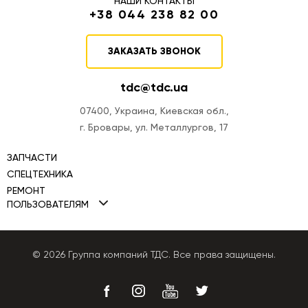
НАШИ КОНТАКТЫ
+38 044 238 82 00
ЗАКАЗАТЬ ЗВОНОК
tdc@tdc.ua
07400, Украина, Киевская обл.,
г. Бровары, ул. Металлургов, 17
ЗАПЧАСТИ
СПЕЦТЕХНИКА
РЕМОНТ
Мини-погрузчики TDC
ПОЛЬЗОВАТЕЛЯМ
Ремонт двигателей
Фронтальные погрузчики TDC
Политика Cookies
Ремонт ТНВД
Автогрейдеры TDC
Политика конфиденциальности
© 2026 Группа компаний ТДС. Все права защищены.
Ремонт КПП
Бульдозеры TDC
Публичная оферта
Ремонт гидравлики
Экскаваторы-погрузчики