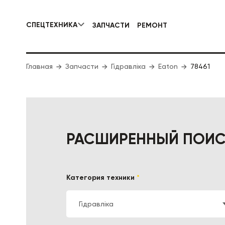
СПЕЦТЕХНИКА
ЗАПЧАСТИ
РЕМОНТ
КОММУНАЛЬНАЯ СПЕЦТЕХНИКА
Главная
Запчасти
Гідравліка
Eaton
ДОРОЖНА
78461
РАСШИРЕННЫЙ ПОИ
Категория техники
*
Гідравліка