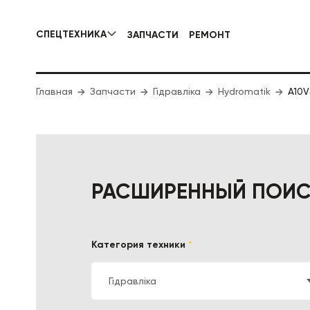
СПЕЦТЕХНИКА
ЗАПЧАСТИ
РЕМОНТ
КОММУНАЛЬНАЯ СПЕЦТЕХНИКА
Главная
Запчасти
Гідравліка
Hydromatik
ДОРОЖНА
A10
РАСШИРЕННЫЙ ПОИ
Категория техники
*
Гідравліка