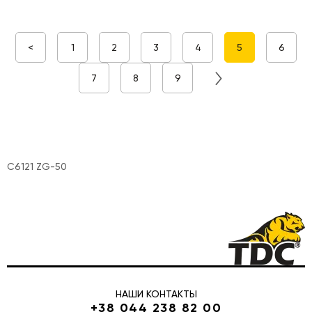
<
1
2
3
4
5
6
7
8
9
C6121 ZG-50
НАШИ КОНТАКТЫ
+38 044 238 82 00