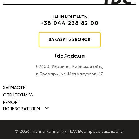
НАШИ КОНТАКТЫ
+38 044 238 82 00
ЗАКАЗАТЬ ЗВОНОК
tdc@tdc.ua
07400, Украина, Киевская обл.,
г. Бровары, ул. Металлургов, 17
ЗАПЧАСТИ
СПЕЦТЕХНИКА
РЕМОНТ
Мини-погрузчики TDC
ПОЛЬЗОВАТЕЛЯМ
Ремонт двигателей
Фронтальные погрузчики TDC
Политика Cookies
Ремонт ТНВД
Автогрейдеры TDC
Политика конфиденциальности
© 2026 Группа компаний ТДС. Все права защищены.
Ремонт КПП
Бульдозеры TDC