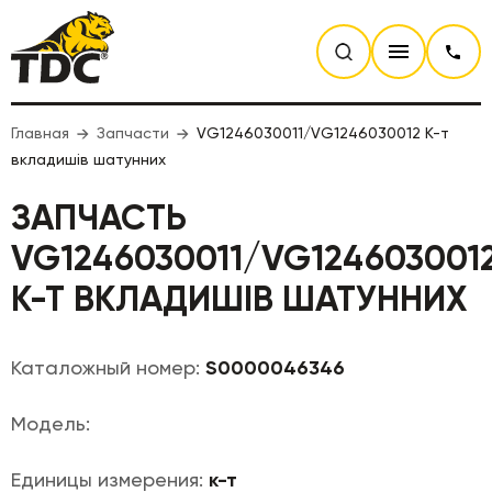
Главная
Запчасти
VG1246030011/VG1246030012 К-т
вкладишів шатунних
ЗАПЧАСТЬ
VG1246030011/VG124603001
К-Т ВКЛАДИШІВ ШАТУННИХ
Каталожный номер:
S0000046346
Модель:
Единицы измерения:
к-т