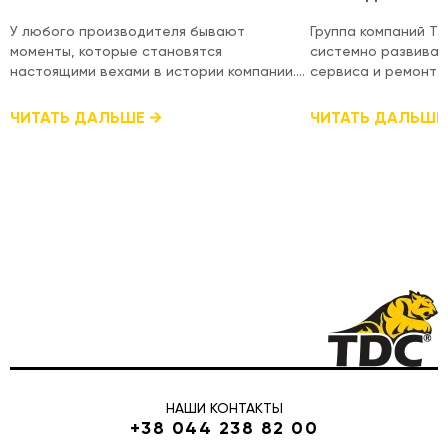
КВАЛИФИКАЦИИ
У любого производителя бывают
Группа компаний T
моменты, которые становятся
системно развиват
настоящими вехами в истории компании.
сервиса и ремонта
Для TDC таким моментом стал выпуск
оборудования, под
юбилейного 100-го мини-погрузчика
уровень техническ
ЧИТАТЬ ДАЛЬШЕ
ЧИТАТЬ ДАЛЬШЕ
собственного производства. Это
международном уровне. Недав
результат многолетней работы, сотен
специалисты посет
технических решений, тысяч часов
Hydraulics в городе
производства и огромного стремления
прошли специализи
создавать качественную украинскую
сертификацию для
спецтехнику. Именно благодаря
действующих серти
совместной работе всей команды
получения новых д
сегодня мини-погрузчики TDC работают
гарантийных и пос
на строительных площадках, в
новых продуктов Poclain. Poclain 
коммунальной сфере, сельском хозяйстве,
- один из ведущих 
дорожном строительстве и многих других
производителей ги
отраслях как в Украине, так и за ее
компонентов, прод
пределами. Это точно не конечная цель.
активно использует
Впереди новые производственные
дорожной, сельско
НАШИ КОНТАКТЫ
достижения, новые модели, новые
технике. Именно по
+38 044 238 82 00
усовершенствования и ещё больше
важно поддерживат