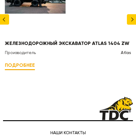
ваше доверие и поддержка мотивируют
развивается: появ
нас двигаться вперёд и ставить перед
технологии, обнов
собой ещё более амбициозные цели! 100
усовершенствован
мини-погрузчиков позади. Впереди 500. А
современные систе
впоследс..
Чтобы обесп..
ЖЕЛЕЗНОДОРОЖНЫЙ ЭКСКАВАТОР ATLAS 1404 ZW
Производитель
Atlas
ПОДРОБНЕЕ
НАШИ КОНТАКТЫ