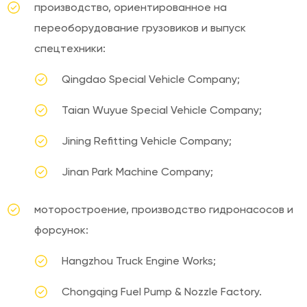
производство, ориентированное на
переоборудование грузовиков и выпуск
спецтехники:
Qingdao Specіal Vehicle Company;
Taіan Wuyue Special Vehicle Company;
Jining Refittіng Vehіcle Company;
Jinan Park Machіne Company;
моторостроение, производство гидронасосов и
форсунок:
Hangzhou Truck Engіne Works;
Chongqing Fuel Pump & Nozzle Factory.