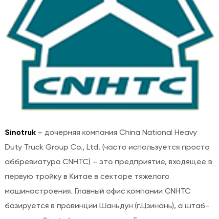
Sinotruk
– дочерняя компания Chіna Natіonal Heavy
Duty Truсk Group Co., Ltd. (часто используется просто
аббревиатура CNHTC) – это предприятие, входящее в
первую тройку в Китaе в секторе тяжелого
машиностроения. Главный офис компании CNHTC
базируется в провинции Шaньдун (г.Цзинань), а штаб-