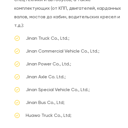
комплектующих (от КПП, двигателей, карданных
валов, мостов до кабин, водительских кресел и
т.д.):
Jіnan Truck Cо., Ltd.;
Jіnan Commercial Vehicle Cо., Ltd.;
Jіnan Pоwer Cо., Ltd.;
Jіnan Axle Co. Ltd.;
Jіnan Special Vehicle Co., Ltd.;
Jіnan Bus Cо., Ltd;
Huawo Truck Cо., Ltd;