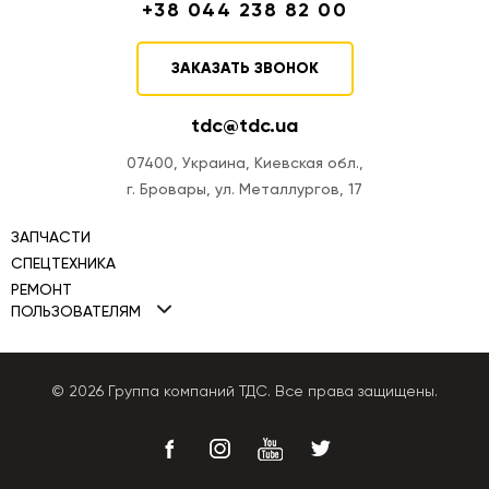
+38 044 238 82 00
ЗАКАЗАТЬ ЗВОНОК
tdc@tdc.ua
07400, Украина, Киевская обл.,
г. Бровары, ул. Металлургов, 17
ЗАПЧАСТИ
СПЕЦТЕХНИКА
РЕМОНТ
Мини-погрузчики TDC
ПОЛЬЗОВАТЕЛЯМ
Ремонт двигателей
Фронтальные погрузчики TDC
Политика Cookies
Ремонт ТНВД
Автогрейдеры TDC
Политика конфиденциальности
© 2026 Группа компаний ТДС. Все права защищены.
Ремонт КПП
Бульдозеры TDC
Публичная оферта
Ремонт гидравлики
Экскаваторы-погрузчики
Ремонт генераторов
Погрузчики телескопические