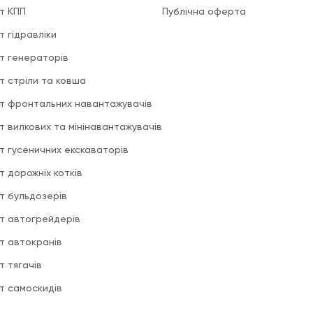
т КПП
Публічна оферта
т гідравліки
т генераторів
т стріли та ковша
т фронтальних навантажувачів
т вилкових та мінінавантажувачів
т гусеничних екскаваторів
т дорожніх котків
т бульдозерів
т автогрейдерів
т автокранів
т тягачів
т самоскидів