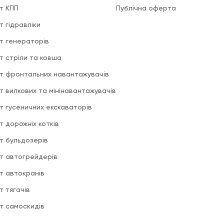
т КПП
Публічна оферта
т гідравліки
т генераторів
т стріли та ковша
т фронтальних навантажувачів
т вилкових та мінінавантажувачів
т гусеничних екскаваторів
т дорожніх котків
т бульдозерів
т автогрейдерів
т автокранів
т тягачів
т самоскидів