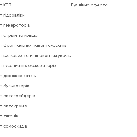
т КПП
Публічна оферта
т гідравліки
т генераторів
т стріли та ковша
т фронтальних навантажувачів
т вилкових та мінінавантажувачів
т гусеничних екскаваторів
т дорожніх котків
т бульдозерів
т автогрейдерів
т автокранів
т тягачів
т самоскидів