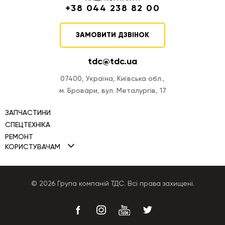
+38 044 238 82 00
ЗАМОВИТИ ДЗВІНОК
tdc@tdc.ua
07400, Україна, Київська обл.,
м. Бровари, вул. Металургів, 17
ЗАПЧАСТИНИ
СПЕЦТЕХНІКА
РЕМОНТ
Міні навантажувачі TDC
КОРИСТУВАЧАМ
Ремонт двигунів
Фронтальні навантажувачі TDC
Політика Cookies
Ремонт ПНВТ
Автогрейдери TDC
Політика конфіденційності
© 2026 Група компаній ТДС. Всі права захищені.
Ремонт КПП
Бульдозери TDC
Публічна оферта
Ремонт гідравліки
Екскаватори-навантажувачі
Ремонт генераторів