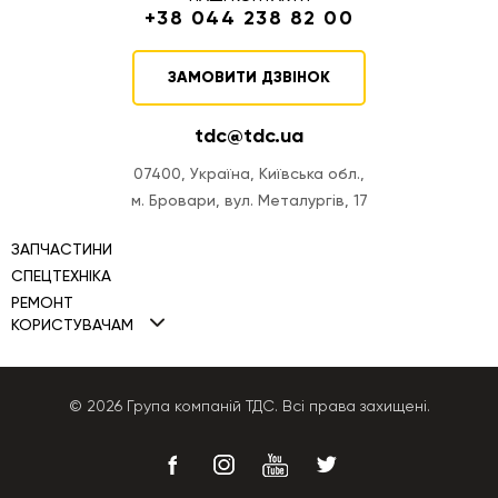
+38 044 238 82 00
ЗАМОВИТИ ДЗВІНОК
tdc@tdc.ua
07400, Україна, Київська обл.,
м. Бровари, вул. Металургів, 17
ЗАПЧАСТИНИ
СПЕЦТЕХНІКА
РЕМОНТ
Міні навантажувачі TDC
КОРИСТУВАЧАМ
Ремонт двигунів
Фронтальні навантажувачі TDC
Політика Cookies
Ремонт ПНВТ
Автогрейдери TDC
Політика конфіденційності
© 2026 Група компаній ТДС. Всі права захищені.
Ремонт КПП
Бульдозери TDC
Публічна оферта
Ремонт гідравліки
Екскаватори-навантажувачі
Ремонт генераторів