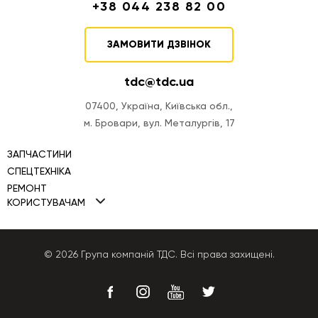
+38 044 238 82 00
ЗАМОВИТИ ДЗВІНОК
tdc@tdc.ua
07400, Україна, Київська обл.,
м. Бровари, вул. Металургів, 17
ЗАПЧАСТИНИ
СПЕЦТЕХНІКА
РЕМОНТ
Міні навантажувачі TDC
КОРИСТУВАЧАМ
Ремонт двигунів
Фронтальні навантажувачі TDC
Політика Cookies
Ремонт ПНВТ
Автогрейдери TDC
Політика конфіденційності
© 2026 Група компаній ТДС. Всі права захищені.
Ремонт КПП
Бульдозери TDC
Публічна оферта
Ремонт гідравліки
Екскаватори-навантажувачі
Ремонт генераторів
Телескопічні навантажувачі