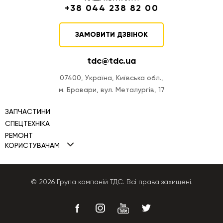
+38 044 238 82 00
ЗАМОВИТИ ДЗВІНОК
tdc@tdc.ua
07400, Україна, Київська обл.,
м. Бровари, вул. Металургів, 17
ЗАПЧАСТИНИ
СПЕЦТЕХНІКА
РЕМОНТ
Міні навантажувачі TDC
КОРИСТУВАЧАМ
Ремонт двигунів
Фронтальні навантажувачі TDC
Політика Cookies
Ремонт ПНВТ
Автогрейдери TDC
Політика конфіденційності
© 2026 Група компаній ТДС. Всі права захищені.
Ремонт КПП
Бульдозери TDC
Публічна оферта
Ремонт гідравліки
Екскаватори-навантажувачі
Ремонт генераторів