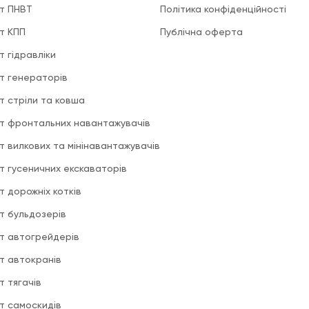
т ПНВТ
Політика конфіденційності
т КПП
Публічна оферта
т гідравліки
т генераторів
т стріли та ковша
т фронтальних навантажувачів
т вилкових та мінінавантажувачів
т гусеничних екскаваторів
т дорожніх котків
т бульдозерів
т автогрейдерів
т автокранів
т тягачів
т самоскидів