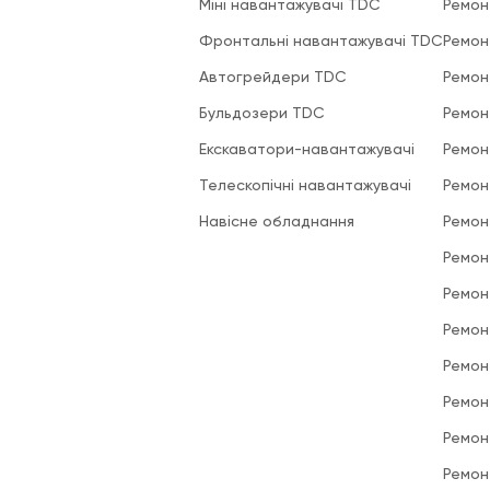
Міні навантажувачі TDC
Ремон
Фронтальні навантажувачі TDC
Ремон
Автогрейдери TDC
Ремон
Бульдозери TDC
Ремон
Екскаватори-навантажувачі
Ремон
Телескопічні навантажувачі
Ремон
Навісне обладнання
Ремон
Ремон
Ремон
Ремон
Ремон
Ремон
Ремон
Ремон