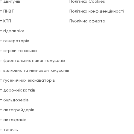
т двигунів
Політика Cookies
т ПНВТ
Політика конфіденційності
т КПП
Публічна оферта
т гідравліки
т генераторів
т стріли та ковша
т фронтальних навантажувачів
т вилкових та мінінавантажувачів
т гусеничних екскаваторів
т дорожніх котків
т бульдозерів
т автогрейдерів
т автокранів
т тягачів