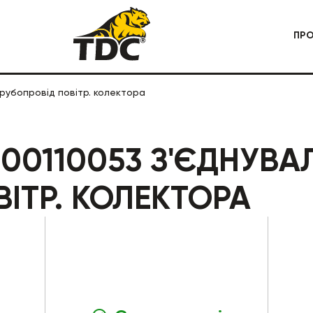
ПР
рубопровід повітр. колектора
 СПЕЦТЕХНІКА
КАР'ЄРНА СПЕЦТЕХНІКА
00110053 З'ЄДНУВ
ІТР. КОЛЕКТОРА
БУДІВЕЛЬНА СПЕЦТЕХНІКА