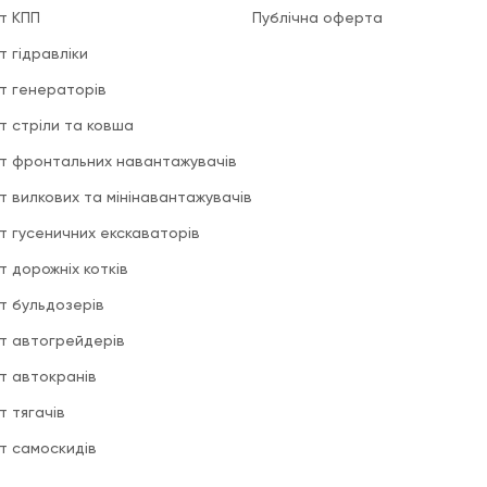
т КПП
Публічна оферта
т гідравліки
т генераторів
т стріли та ковша
т фронтальних навантажувачів
т вилкових та мінінавантажувачів
т гусеничних екскаваторів
т дорожніх котків
т бульдозерів
т автогрейдерів
т автокранів
т тягачів
т самоскидів