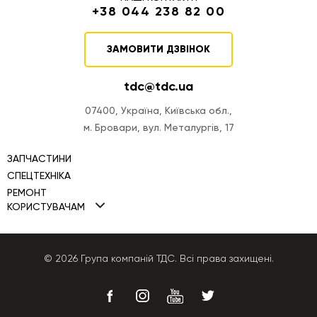
+38 044 238 82 00
ЗАМОВИТИ ДЗВІНОК
tdc@tdc.ua
07400, Україна, Київська обл.,
м. Бровари, вул. Металургів, 17
ЗАПЧАСТИНИ
СПЕЦТЕХНІКА
РЕМОНТ
Міні навантажувачі TDC
КОРИСТУВАЧАМ
Ремонт двигунів
Фронтальні навантажувачі TDC
Політика Cookies
Ремонт ПНВТ
Автогрейдери TDC
Політика конфіденційності
© 2026 Група компаній ТДС. Всі права захищені.
Ремонт КПП
Бульдозери TDC
Публічна оферта
Ремонт гідравліки
Екскаватори-навантажувачі
Ремонт генераторів