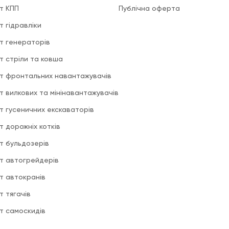
т КПП
Публічна оферта
т гідравліки
т генераторів
т стріли та ковша
т фронтальних навантажувачів
т вилкових та мінінавантажувачів
т гусеничних екскаваторів
т дорожніх котків
т бульдозерів
т автогрейдерів
т автокранів
т тягачів
т самоскидів