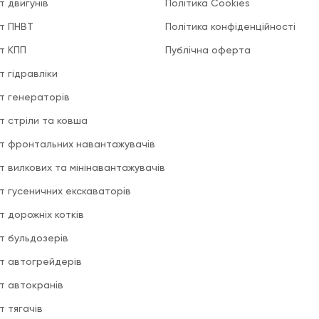
т двигунів
Політика Cookies
т ПНВТ
Політика конфіденційності
т КПП
Публічна оферта
т гідравліки
т генераторів
т стріли та ковша
т фронтальних навантажувачів
т вилкових та мінінавантажувачів
т гусеничних екскаваторів
т дорожніх котків
т бульдозерів
т автогрейдерів
т автокранів
т тягачів