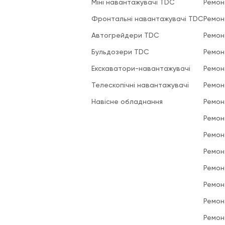
Міні навантажувачі TDC
Ремон
Фронтальні навантажувачі TDC
Ремон
Автогрейдери TDC
Ремон
Бульдозери TDC
Ремон
Екскаватори-навантажувачі
Ремон
Телескопічні навантажувачі
Ремон
Навісне обладнання
Ремон
Ремон
Ремон
Ремон
Ремон
Ремон
Ремон
Ремон