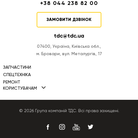
+38 044 238 82 00
ЗАМОВИТИ ДЗВІНОК
tdc@tdc.ua
07400, Україна, Київська обл.,
м. Бровари, вул. Металургів, 17
ЗАПЧАСТИНИ
СПЕЦТЕХНІКА
РЕМОНТ
Міні навантажувачі TDC
КОРИСТУВАЧАМ
Ремонт двигунів
Фронтальні навантажувачі TDC
Політика Cookies
Ремонт ПНВТ
Автогрейдери TDC
Політика конфіденційності
© 2026 Група компаній ТДС. Всі права захищені.
Ремонт КПП
Бульдозери TDC
Публічна оферта
Ремонт гідравліки
Екскаватори-навантажувачі
Ремонт генераторів
Телескопічні навантажувачі