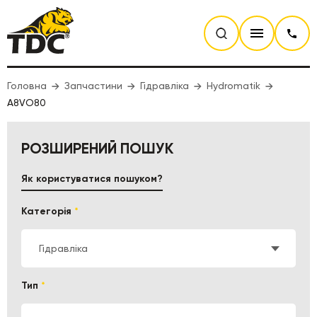
Головна
Запчастини
Гідравліка
Hydromatik
A8VO80
РОЗШИРЕНИЙ ПОШУК
Як користуватися пошуком?
Категорія
*
Гідравліка
Тип
*