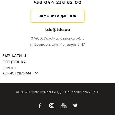
+38 044 238 82 00
ЗАМОВИТИ ДЗВІНОК
tdc@tdc.ua
07400, Україна, Київська обл.,
м. Бровари, вул. Металургів, 17
ЗАПЧАСТИНИ
СПЕЦТЕХНІКА
РЕМОНТ
Міні навантажувачі TDC
КОРИСТУВАЧАМ
Ремонт двигунів
Фронтальні навантажувачі TDC
Політика Cookies
Ремонт ПНВТ
Автогрейдери TDC
Політика конфіденційності
© 2026 Група компаній ТДС. Всі права захищені.
Ремонт КПП
Бульдозери TDC
Публічна оферта
Ремонт гідравліки
Екскаватори-навантажувачі
Ремонт генераторів
Телескопічні навантажувачі