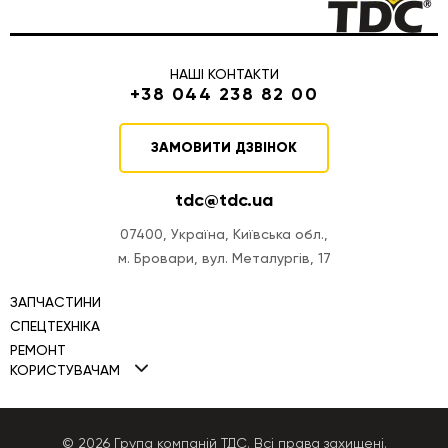
НАШІ КОНТАКТИ
+38 044 238 82 00
ЗАМОВИТИ ДЗВІНОК
tdc@tdc.ua
07400, Україна, Київська обл.,
м. Бровари, вул. Металургів, 17
ЗАПЧАСТИНИ
СПЕЦТЕХНІКА
РЕМОНТ
Міні навантажувачі TDC
КОРИСТУВАЧАМ
Ремонт двигунів
Фронтальні навантажувачі TDC
Політика Cookies
Ремонт ПНВТ
Автогрейдери TDC
Політика конфіденційності
© 2026 Група компаній ТДС. Всі права захищені.