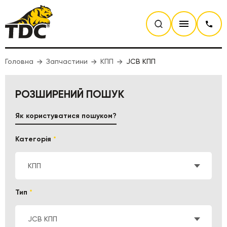
Головна
Запчастини
КПП
JCB КПП
РОЗШИРЕНИЙ ПОШУК
Як користуватися пошуком?
Категорія
*
КПП
Тип
*
JCB КПП