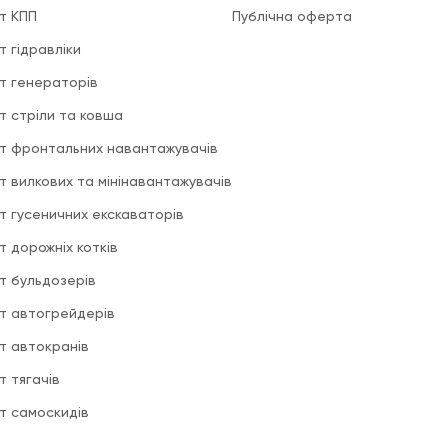
т КПП
Публічна оферта
т гідравліки
т генераторів
т стріли та ковша
т фронтальних навантажувачів
т вилкових та мінінавантажувачів
т гусеничних екскаваторів
т дорожніх котків
т бульдозерів
т автогрейдерів
т автокранів
т тягачів
т самоскидів