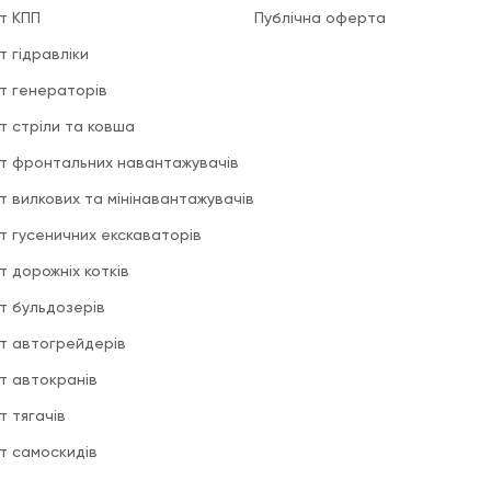
т КПП
Публічна оферта
т гідравліки
т генераторів
т стріли та ковша
т фронтальних навантажувачів
т вилкових та мінінавантажувачів
т гусеничних екскаваторів
т дорожніх котків
т бульдозерів
т автогрейдерів
т автокранів
т тягачів
т самоскидів