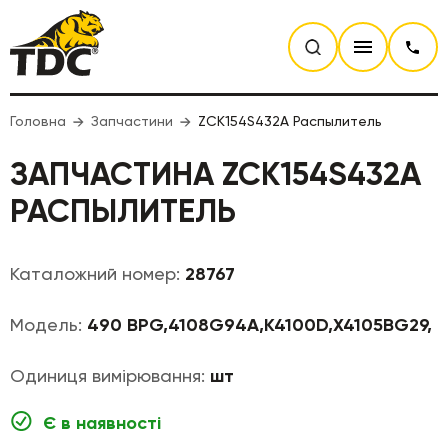
Головна
Запчастини
ZCK154S432A Распылитель
ЗАПЧАСТИНА ZCK154S432A
РАСПЫЛИТЕЛЬ
Каталожний номер:
28767
Модель:
490 BPG,4108G94A,K4100D,X4105BG29,
Одиниця вимірювання:
шт
Є в наявності