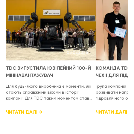
08.07.2026
TDC ВИПУСТИЛА ЮВІЛЕЙНИЙ 100-Й
КОМАНДА TDC В
МІНІНАВАНТАЖУВАЧ
ЧЕХІЇ ДЛЯ ПІДВ
Для будь-якого виробника є моменти, які
Група компаній T
стають справжніми віхами в історії
розвивати напрям
компанії. Для TDC таким моментом став
гідравлічного об
випуск ювілейного 100-го
високий рівень те
мінінавантажувача власного
міжнародному рів
ЧИТАТИ ДАЛІ
ЧИТАТИ ДАЛІ
виробництва. Це результат багаторічної
фахівці відвідали 
роботи, сотень технічних рішень, тисяч
Hydraulics у місті
годин виробництва та величезного
спеціалізоване н