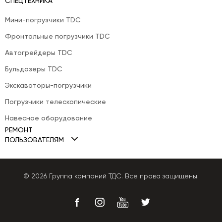
СПЕЦТЕХНИКА
Мини-погрузчики TDC
Фронтальные погрузчики TDC
Автогрейдеры TDC
Бульдозеры TDC
Экскаваторы-погрузчики
Погрузчики телескопические
Навесное оборудование
РЕМОНТ
ПОЛЬЗОВАТЕЛЯМ
Ремонт двигателей
Политика Cookies
Ремонт ТНВД
Политика конфиденциальности
© 2026 Группа компаний ТДС. Все права защищены.
Ремонт КПП
Публичная оферта
Ремонт гидравлики
Ремонт генераторов